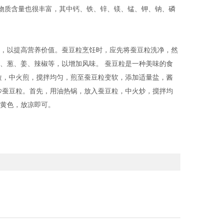
矿物质含量也很丰富，其中钙、铁、锌、镁、锰、钾、钠、磷
，以提高营养价值。蚕豆粒烹饪时，应先将蚕豆粒洗净，然
、葱、姜、辣椒等，以增加风味。 蚕豆粒是一种美味的食
粒，中火煎，搅拌均匀，煎至蚕豆粒变软，添加适量盐，酱
炒蚕豆粒。首先，用油热锅，放入蚕豆粒，中火炒，搅拌均
黄色，放凉即可。