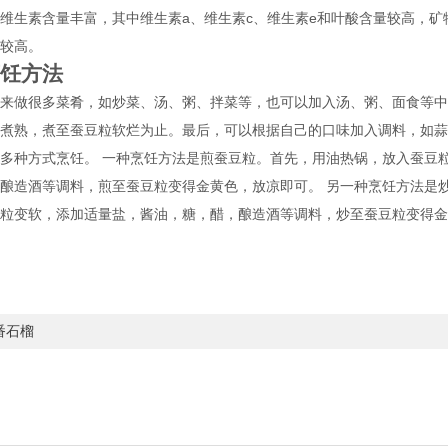
维生素含量丰富，其中维生素a、维生素c、维生素e和叶酸含量较高，
较高。
饪方法
来做很多菜肴，如炒菜、汤、粥、拌菜等，也可以加入汤、粥、面食等中
煮熟，煮至蚕豆粒软烂为止。最后，可以根据自己的口味加入调料，如蒜
多种方式烹饪。 一种烹饪方法是煎蚕豆粒。首先，用油热锅，放入蚕豆
酿造酒等调料，煎至蚕豆粒变得金黄色，放凉即可。 另一种烹饪方法是
粒变软，添加适量盐，酱油，糖，醋，酿造酒等调料，炒至蚕豆粒变得金
番石榴