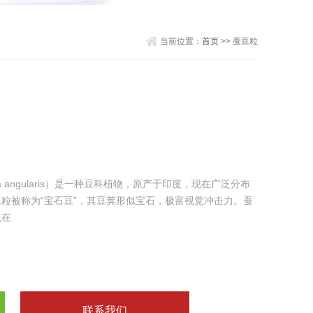
当前位置：
首页
>> 蚕豆粒
a angularis）是一种豆科植物，原产于印度，现在广泛分布
粒被称为“宝石豆”，其豆荚形似宝石，极富视觉冲击力。蚕
以在
联系我们