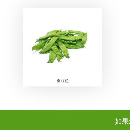
蚕豆粒
如果