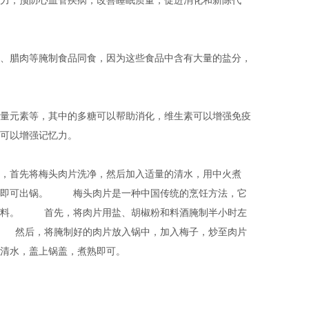
力，预防心血管疾病，改善睡眠质量，促进消化和新陈代
、腊肉等腌制食品同食，因为这些食品中含有大量的盐分，
量元素等，其中的多糖可以帮助消化，维生素可以增强免疫
可以增强记忆力。
，首先将梅头肉片洗净，然后加入适量的清水，用中火煮
，即可出锅。 梅头肉片是一种中国传统的烹饪方法，它
材料。 首先，将肉片用盐、胡椒粉和料酒腌制半小时左
 然后，将腌制好的肉片放入锅中，加入梅子，炒至肉片
入适量的清水，盖上锅盖，煮熟即可。