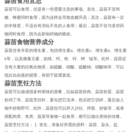
蒜苗食用宜忌
蒜苗可以食用，但是有一些需要注意的事项。首先，蒜苗不宜和
糖、蜂蜜同时食用，因为这样会导致血糖升高；其次，蒜苗有一定
的辛辣度，不适合有消化不良的人食用；最后，蒜苗不宜与某些药
物同时食用，因为会影响药物的吸收。
蒜苗食物营养成分
蒜苗含有丰富的维生素，包括维生素a、维生素c、维生素e、维生素
k等，以及微量元素，如镁、钙、铁、锌、钾、锰等。此外，蒜苗还
含有大量的抗氧化物质，如硫酸、硝酸、硫酸钠、硝酸钠等，可以
抵抗自由基的损害，有助于延缓衰老。
蒜苗烹饪方法
蒜苗可以做成很多种美味的菜肴，比如蒜苗炒肉、蒜苗炒蛋、蒜苗
炒鸡丁等。蒜苗烹饪时，要先把它洗净，然后把它切碎，最后放入
锅中炒熟即可。此外，蒜苗也可以拌入沙拉、拌面、炒饭等，或者
搭配肉类、鱼类、蔬菜等食物一起食用，都可以做出美味的佳肴。
蒜苗烹饪方法： 1. 首先，准备好所需的原料：蒜苗、蒜头、盐、