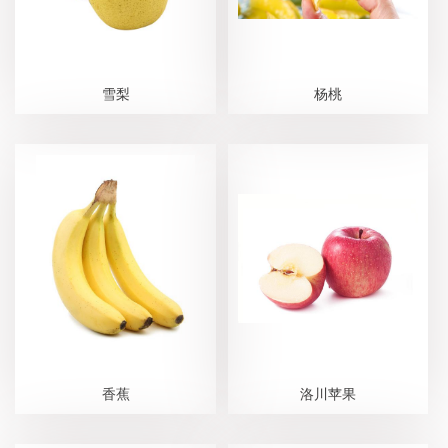
雪梨
杨桃
香蕉
洛川苹果